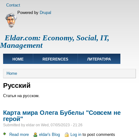
Skip
Footer
Contact
to
menu
Powered by
Drupal
main
content
Eldar.com: Economy, Social, IT,
Management
Main
HOME
REFERENCES
ЛИТЕРАТУРА
navigation
Breadcrumb
Home
Русский
Статья на русском.
Карта мира Олега Бубелы "Совсем не
герой"
Submitted by
eldar
on
Wed, 07/05/2023 - 21:26
Read more
about
eldar's Blog
Log in
to post comments