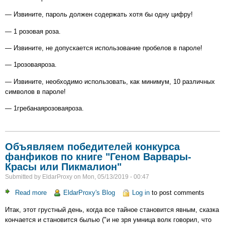
— Извините, пароль должен содержать хотя бы одну цифру!
— 1 розовая роза.
— Извините, не допускается использование пробелов в пароле!
— 1розоваяроза.
— Извините, необходимо использовать, как минимум, 10 различных
символов в пароле!
— 1гребанаярозоваяроза.
Объявляем победителей конкурса
фанфиков по книге "Геном Варвары-
Красы или Пикмалион"
Submitted by
EldarProxy
on
Mon, 05/13/2019 - 00:47
Read more
about
EldarProxy's Blog
Log in
to post comments
Объявляем
Итак, этот грустный день, когда все тайное становится явным, сказка
победителей
кончается и становится былью ("и не зря умница волк говорил, что
конкурса