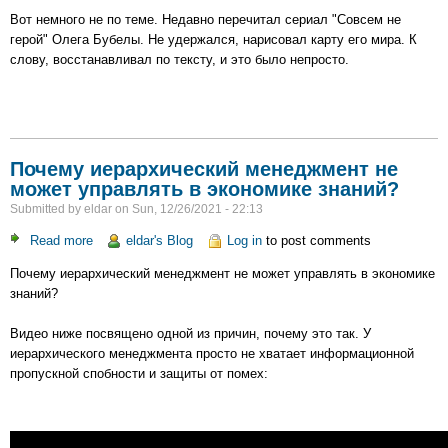
Карта
Вот немного не по теме. Недавно перечитал сериал "Совсем не
мира
герой" Олега Бубелы. Не удержался, нарисовал карту его мира. К
Олега
слову, восстанавливал по тексту, и это было непросто.
Бубелы
"Совсем
не
герой"
Почему иерархический менеджмент не
может управлять в экономике знаний?
Submitted by
eldar
on
Sun, 12/26/2021 - 22:13
Read more
about
eldar's Blog
Log in
to post comments
Почему
Почему иерархический менеджмент не может управлять в экономике
иерархический
знаний?
менеджмент
не
Видео ниже посвящено одной из причин, почему это так. У
может
иерархического менеджмента просто не хватает информационной
управлять
пропускной спобности и защиты от помех:
в
экономике
знаний?