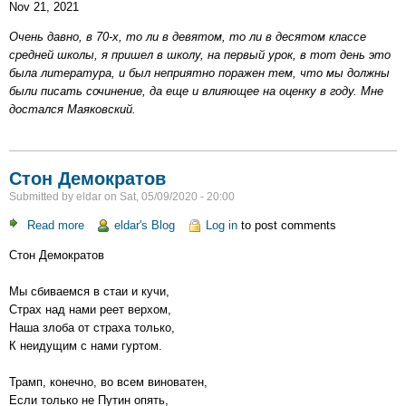
Nov 21, 2021
сочинение
про
Очень давно, в 70-х, то ли в девятом, то ли в десятом классе
Маяковского
средней школы, я пришел в школу, на первый урок, в тот день это
была литература, и был неприятно поражен тем, что мы должны
были писать сочинение, да еще и влияющее на оценку в году. Мне
достался Маяковский.
Стон Демократов
Submitted by
eldar
on
Sat, 05/09/2020 - 20:00
Read more
about
eldar's Blog
Log in
to post comments
Стон
Стон Демократов
Демократов
Мы сбиваемся в стаи и кучи,
Страх над нами реет верхом,
Наша злоба от страха только,
К неидущим с нами гуртом.
Трамп, конечно, во всем виноватен,
Если только не Путин опять,