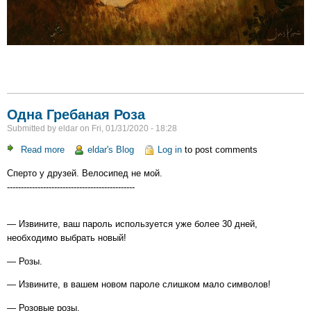
Одна Гребаная Роза
Submitted by
eldar
on
Fri, 01/31/2020 - 18:28
Read more
about
eldar's Blog
Log in
to post comments
Одна
Сперто у друзей. Велосипед не мой.
Гребаная
----------------------------------------------
Роза
— Извините, ваш пароль используется уже более 30 дней,
необходимо выбрать новый!
— Розы.
— Извините, в вашем новом пароле слишком мало символов!
— Розовые розы.