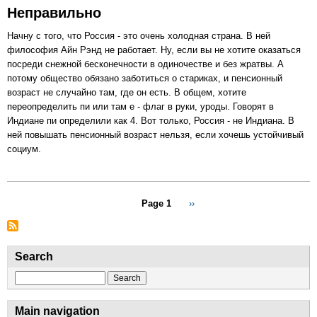
пенсионного
Неправильно
возраста
в
Начну с того, что Россия - это очень холодная страна. В ней
России
философия Айн Рэнд не работает. Ну, если вы не хотите оказаться
посреди снежной бесконечности в одиночестве и без жратвы. А
потому общество обязано заботиться о стариках, и пенсионный
возраст не случайно там, где он есть. В общем, хотите
переопределить пи или там е - флаг в руки, уроды. Говорят в
Индиане пи определили как 4. Вот только, Россия - не Индиана. В
ней повышать пенсионный возраст нельзя, если хочешь устойчивый
социум.
Pagination
Page 1
Next
››
page
Search
Search
Main navigation