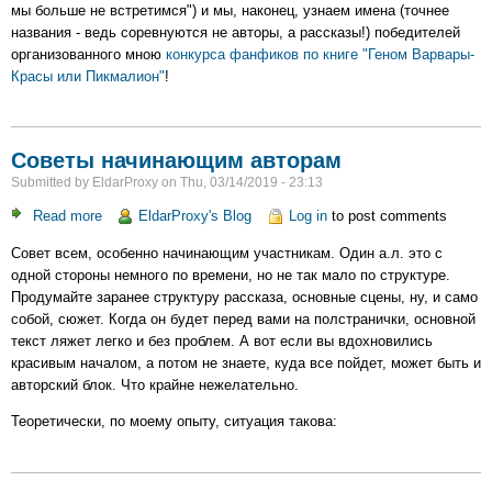
мы больше не встретимся") и мы, наконец, узнаем имена (точнее
фанфиков
названия - ведь соревнуются не авторы, а рассказы!) победителей
по
организованного мною
конкурса фанфиков по книге "Геном Варвары-
книге
Красы или Пикмалион"
!
"Геном
Варвары-
Красы
или
Советы начинающим авторам
Пикмалион"
Submitted by
EldarProxy
on
Thu, 03/14/2019 - 23:13
Read more
about
EldarProxy's Blog
Log in
to post comments
Советы
Совет всем, особенно начинающим участникам. Один а.л. это с
начинающим
одной стороны немного по времени, но не так мало по структуре.
авторам
Продумайте заранее структуру рассказа, основные сцены, ну, и само
собой, сюжет. Когда он будет перед вами на полстранички, основной
текст ляжет легко и без проблем. А вот если вы вдохновились
красивым началом, а потом не знаете, куда все пойдет, может быть и
авторский блок. Что крайне нежелательно.
Теоретически, по моему опыту, ситуация такова: