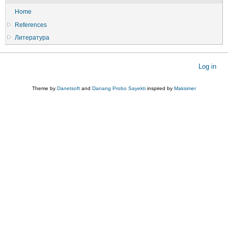
Home
References
Литература
User
Log in
account
menu
Theme by
Danetsoft
and
Danang Probo Sayekti
inspired by
Maksimer