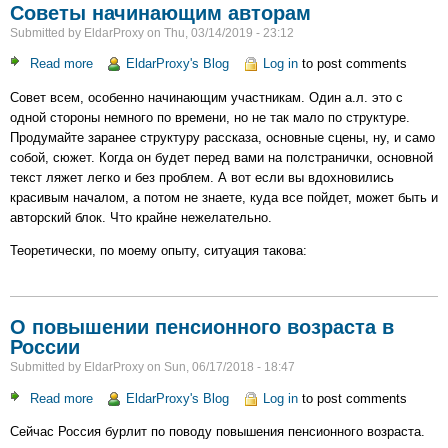
Советы начинающим авторам
Submitted by
EldarProxy
on
Thu, 03/14/2019 - 23:12
Read more
about
EldarProxy's Blog
Log in
to post comments
Советы
Совет всем, особенно начинающим участникам. Один а.л. это с
начинающим
одной стороны немного по времени, но не так мало по структуре.
авторам
Продумайте заранее структуру рассказа, основные сцены, ну, и само
собой, сюжет. Когда он будет перед вами на полстранички, основной
текст ляжет легко и без проблем. А вот если вы вдохновились
красивым началом, а потом не знаете, куда все пойдет, может быть и
авторский блок. Что крайне нежелательно.
Теоретически, по моему опыту, ситуация такова:
О повышении пенсионного возраста в
России
Submitted by
EldarProxy
on
Sun, 06/17/2018 - 18:47
Read more
about
EldarProxy's Blog
Log in
to post comments
О
Сейчас Россия бурлит по поводу повышения пенсионного возраста.
повышении