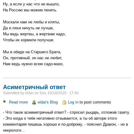
Ну, а если у нас что не вышло,
На Россию мы можем пенять.
Москали нам не любы и кляты,
Да и ляхи ничуть не лучше,
Мы ведь жертвы, а жертвам надо,
Чтобы их кормили получше.
Мы в обиде на Старшего Брата,
Он, противный, он нас не любит,
Нам ведь нужно всем садо-мазо,
Асиметричный ответ
Submitted by
eldar
on
Sun, 02/16/2020 - 17:40
Read more
about
eldar's Blog
Log in
to post comments
Асиметричный
- Что такое асимметричный ответ? - спросил рыцарь, отложив газету.
ответ
- Это когда о тебе негативно отзываются, а ты об авторе этого
комментария пишешь хорошо и по-доброму, - пояснил Дракон, - но в
некрологе...