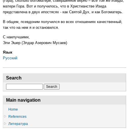
(Гора), сколько Богоматери, совершенное верно – все той же Изиды,
матери Гора. Вот и получилось, что в Христианстве Изида
представлена в двух ипостясях - как Святой Дух, и как Богоматерь.
В общем, псевдоним получился во всех отношениях качественный,
так что на нем я и остановился.
С наилучшими,
Эли Эшер (Элдар Азерович Мусаев)
Язык
Русский
Search
Search
Main navigation
Home
References
Литература