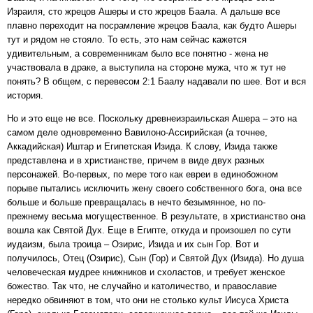
Израиля, сто жрецов Ашеры и сто жрецов Баала. А дальше все
плавно переходит на посрамление жрецов Баала, как будто Ашеры
тут и рядом не стояло. То есть, это нам сейчас кажется
удивительным, а современникам было все понятно - жена не
участвовала в драке, а выступила на стороне мужа, что ж тут не
понять? В общем, с перевесом 2:1 Баалу надавали по шее. Вот и вся
история.
Но и это еще не все. Поскольку древнеизраильская Ашера – это на
самом деле одновременно Вавилоно-Ассирийская (а точнее,
Аккадийская) Иштар и Египетская Изида. К слову, Изида также
представлена и в христианстве, причем в виде двух разных
персонажей. Во-первых, по мере того как евреи в единобожном
порыве пытались исключить жену своего собственного бога, она все
больше и больше превращалась в нечто безымянное, но по-
прежнему весьма могущественное. В результате, в христианство она
вошла как Святой Дух. Еще в Египте, откуда и произошел по сути
иудаизм, была троица – Озирис, Изида и их сын Гор. Вот и
получилось, Отец (Озирис), Сын (Гор) и Святой Дух (Изида). Но душа
человеческая мудрее книжников и схоластов, и требует женское
божество. Так что, не случайно и католичество, и православие
нередко обвиняют в том, что они не столько культ Иисуса Христа