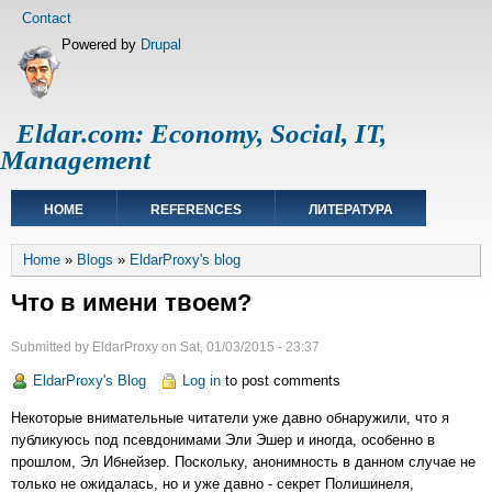
Skip
Footer
Contact
to
menu
Powered by
Drupal
main
content
Eldar.com: Economy, Social, IT,
Management
Main
HOME
REFERENCES
ЛИТЕРАТУРА
navigation
Breadcrumb
Home
Blogs
EldarProxy's blog
Что в имени твоем?
Submitted by
EldarProxy
on
Sat, 01/03/2015 - 23:37
EldarProxy's Blog
Log in
to post comments
Некоторые внимательные читатели уже давно обнаружили, что я
публикуюсь под псевдонимами Эли Эшер и иногда, особенно в
прошлом, Эл Ибнейзер. Поскольку, анонимность в данном случае не
только не ожидалась, но и уже давно - секрет Полишинеля,