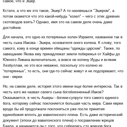
самое, что и Эшер.
Кстати, а что же это такое, Эшер? А то назовешься "Эшером", а
потом окажется что это какой-нибудь "козел" – чего с этих древних
скотоводов взять? Однако, имя это на самом деле очень даже
достойное.
Для начала, это одно из потерянных колен Израиля, названное так в
честь сына Иакова - Эшера, основателя оного колена. К слову, того
самого, кому в конце времен обещаны “одежды царские”. Также, по
завещанию Якова ему принадлежат земли побережья от Хайфы до
Южного Ливана включительно, а вовсе не колену Иуды и всяким
Хезбуллам, но это все неважно, поскольку это колено из
“потерянных”, то есть, они где-то сейчас живут и не подозревают, что
они - евреи.
Но, на самом деле, история этого имени еще более интересна. Так в
честь кого же назвал своего сына богобоязненный Иаков?
Оказывается, в честь Ашеры - богини-супруги того самого единого
бога, которому сейчас поклоняется большая часть мира. Сами евреи
вроде бы ей продолжали поклоняться уже после принятия
единобожия вплоть до вавилонского плена. Есть даже исторический
документ (эпохи до вавилонского плена) о посрамлении жрецов
Баала, и начинается он с того, что собрались сто жрецов бога