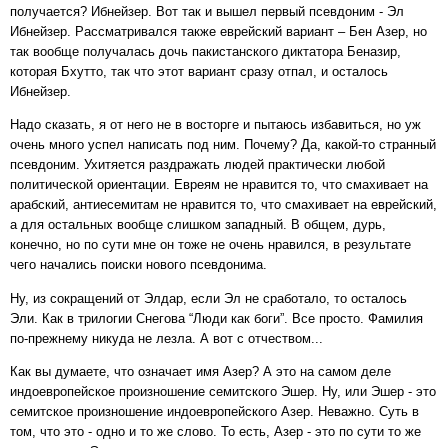
получается? Ибнейзер. Вот так и вышел первый псевдоним - Эл
Ибнейзер. Рассматривался также еврейский вариант – Бен Азер, но
так вообще получалась дочь пакистанского диктатора Беназир,
которая Бхутто, так что этот вариант сразу отпал, и осталось
Ибнейзер.
Надо сказать, я от него не в восторге и пытаюсь избавиться, но уж
очень много успел написать под ним. Почему? Да, какой-то странный
псевдоним. Ухитяется раздражать людей практически любой
политической ориентации. Евреям не нравится то, что смахивает на
арабский, антиесемитам не нравится то, что смахивает на еврейский,
а для остальных вообще слишком западный. В общем, дурь,
конечно, но по сути мне он тоже не очень нравился, в результате
чего начались поиски нового псевдонима.
Ну, из сокращений от Элдар, если Эл не сработало, то осталось
Эли. Как в трилогии Снегова “Люди как боги”. Все просто. Фамилия
по-прежнему никуда не лезла. А вот с отчеством...
Как вы думаете, что означает имя Азер? А это на самом деле
индоевропейское произношение семитского Эшер. Ну, или Эшер - это
семитское произношение индоевропейского Азер. Неважно. Суть в
том, что это - одно и то же слово. То есть, Азер - это по сути то же