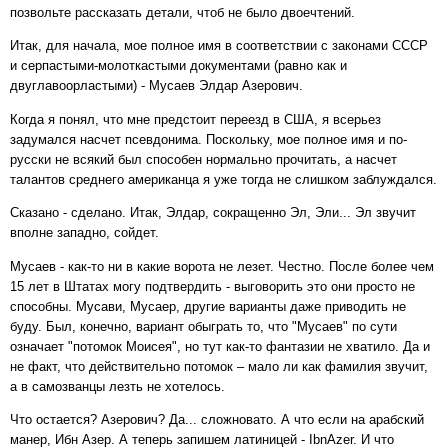
позвольте рассказать детали, чтоб не было двоечтений.
Итак, для начала, мое полное имя в соответствии с законами СССР
и серпастыми-молоткастыми документами (равно как и
двуглавоорластыми) - Мусаев Элдар Азерович.
Когда я понял, что мне предстоит переезд в США, я всерьез
задумался насчет псевдонима. Поскольку, мое полное имя и по-
русски не всякий был способен нормально прочитать, а насчет
талантов среднего американца я уже тогда не слишком заблуждался.
Сказано - сделано. Итак, Элдар, сокращенно Эл, Эли... Эл звучит
вполне западно, сойдет.
Мусаев - как-то ни в какие ворота не лезет. Честно. После более чем
15 лет в Штатах могу подтвердить - выговорить это они просто не
способны. Мусави, Мусаер, другие варианты даже приводить не
буду. Был, конечно, вариант обыграть то, что "Мусаев" по сути
означает "потомок Моисея", но тут как-то фантазии не хватило. Да и
не факт, что действительно потомок – мало ли как фамилия звучит,
а в самозванцы лезть не хотелось.
Что остается? Азерович? Да... сложновато. А что если на арабский
манер, Ибн Азер. А теперь запишем латиницей - IbnAzer. И что