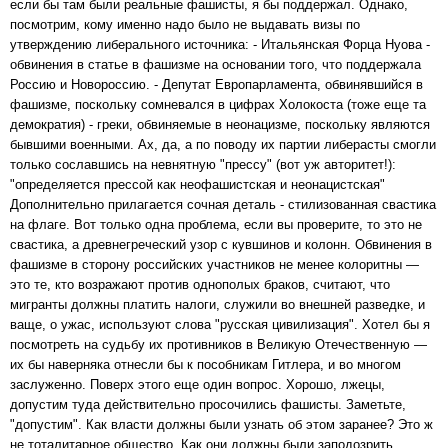
если бы там были реальные фашисты, я бы поддержал. Однако,
посмотрим, кому именно надо было не выдавать визы по
утверждению либерального источника: - Итальянская Форца Нуова -
обвинения в статье в фашизме на основании того, что поддержала
Россию и Новороссию. - Депутат Европарламента, обвинявшийся в
фашизме, поскольку сомневался в цифрах Холокоста (тоже еще та
демократия) - греки, обвиняемые в неонацизме, поскольку являются
бывшими военными. Ах, да, а по поводу их партии либерасты смогли
только сославшись на невнятную "прессу" (вот уж авторитет!):
"определяется прессой как неофашистская и неонацистская"
Дополнительно прилагается сочная деталь - стилизованная свастика
на флаге. Вот только одна проблема, если вы проверите, то это не
свастика, а древнегреческий узор с кувшинов и колонн. Обвинения в
фашизме в сторону российских участников не менее колоритны —
это те, кто возражают против однополых браков, считают, что
мигранты должны платить налоги, служили во внешней разведке, и
ваще, о ужас, используют слова "русская цивилизация". Хотел бы я
посмотреть на судьбу их противников в Великую Отечественную —
их бы наверняка отнесли бы к пособникам Гитлера, и во многом
заслуженно. Поверх этого еще один вопрос. Хорошо, лжецы,
допустим туда действительно просочились фашисты. Заметьте,
"допустим". Как власти должны были узнать об этом заранее? Это ж
не тоталитарное общество. Как они должны были заподозрить