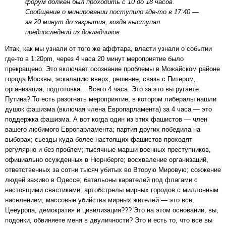
форум должен был проходить с 10 до 18 часов.
Сообщение о минировании поступило где-то в 17:40 —
за 20 минут до закрытия, когда выступал
предпоследний из докладчиков.
Итак, как мы узнали от того же аффтара, власти узнали о событии
где-то в 1:20pm, через 4 часа 20 минут мероприятие было
прекращено. Это включает осознание проблемы в Можайском районе
города Москвы, эскалацию вверх, решение, связь с Питером,
организация, подготовка... Всего 4 часа. Это за это вы ругаете
Путина? То есть разогнать мероприятие, в котором либералы нашли
душок фашизма (включая члена Европарламента) за 4 часа — это
поддержка фашизма. А вот когда один из этих фашистов — член
вашего любимого Европарламента; партия других победила на
выборах; сьезды куда более настоящих фашистов проходят
регулярно и без проблем; тысячные марши военных преступников,
официально осужденных в Нюрнберге; восхваление организаций,
ответственных за сотни тысяч убитых во Вторую Мировую; сожжение
людей заживо в Одессе; батальоны карателей под флагами с
настоящими свастиками; артобстрелы мирных городов с миллонным
населением; массовые убийства мирных жителей — это все,
Цееуропа, демократия и цивилизация??? Это на этом основании, вы,
подонки, обвиняете меня в двуличности? Это и есть то, что все вы