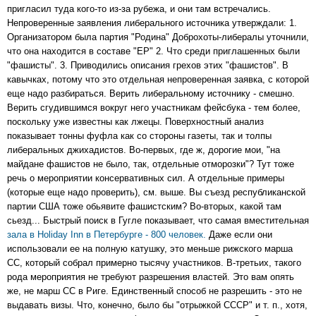
пригласил туда кого-то из-за рубежа, и они там встречались.
Непроверенные заявления либерального источника утверждали: 1.
Организатором была партия "Родина" Доброхоты-либералы уточнили,
что она находится в составе "ЕР" 2. Что среди приглашенных были
"фашисты". 3. Приводились описания грехов этих "фашистов". В
кавычках, потому что это отдельная непроверенная заявка, с которой
еще надо разбираться. Верить либеральному источнику - смешно.
Верить сгудившимся вокруг него участникам фейсбука - тем более,
поскольку уже известны как лжецы. Поверхностный анализ
показывает тонны фуфла как со стороны газеты, так и толпы
либеральных джихадистов. Во-первых, где ж, дорогие мои, "на
майдане фашистов не было, так, отдельные отморозки"? Тут тоже
речь о мероприятии консервативных сил. А отдельные примеры
(которые еще надо проверить), см. выше. Вы съезд республиканской
партии США тоже обьявите фашистским? Во-вторых, какой там
сьезд... Быстрый поиск в Гугле показывает, что самая вместительная
зала в Holiday Inn в Петербурге - 800 человек.
Даже если они
использовали ее на полную катушку, это меньше рижского марша
СС, который собрал примерно тысячу участников. В-третьих, такого
рода мероприятия не требуют разрешения властей. Это вам опять
же, не марш СС в Риге. Единственный способ не разрешить - это не
выдавать визы. Что, конечно, было бы "отрыжкой СССР" и т. п., хотя,