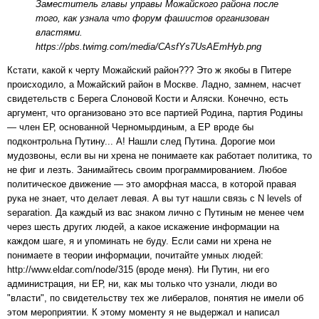
Заместитель главы управы Можайского района после
того, как узнала что форум фашистов организован
властями.
https://pbs.twimg.com/media/CAsfYs7UsAEmHyb.png
Кстати, какой к черту Можайский район??? Это ж якобы в Питере
происходило, а Можайский район в Москве. Ладно, замнем, насчет
свидетельств с Берега Слоновой Кости и Аляски. Конечно, есть
аргумент, что организовано это все партией Родина, партия Родины
— член ЕР, основанной Черномырдиным, а ЕР вроде бы
подконтрольна Путину... А! Нашли след Путина. Дорогие мои
мудозвоны, если вы ни хрена не понимаете как работает политика, то
не фиг и лезть. Занимайтесь своим программированием. Любое
политическое движение — это аморфная масса, в которой правая
рука не знает, что делает левая. А вы тут нашли связь с N levels of
separation. Да каждый из вас знаком лично с Путиным не менее чем
через шесть других людей, а какое искажение информации на
каждом шаге, я и упоминать не буду. Если сами ни хрена не
понимаете в теории информации, почитайте умных людей:
http://www.eldar.com/node/315 (вроде меня). Ни Путин, ни его
администрация, ни ЕР, ни, как мы только что узнали, люди во
"власти", по свидетельству тех же либералов, понятия не имели об
этом мероприятии. К этому моменту я не выдержал и написал