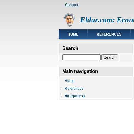
Footer
Skip
Contact
menu
to
main
Eldar.com: Econ
content
Main
HOME
REFERENCES
navigation
Search
Search
Main navigation
Home
References
Литература