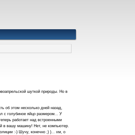
воапрельской шуткой природы. Но в
ать об этом несколько дней назад,
ыл с голубиное яйцо размером... У
теперь работает над встроенными
й в вашу машину! Нет, не компьютер.
иции :-) Шучу, конечно ;) )... хм, о