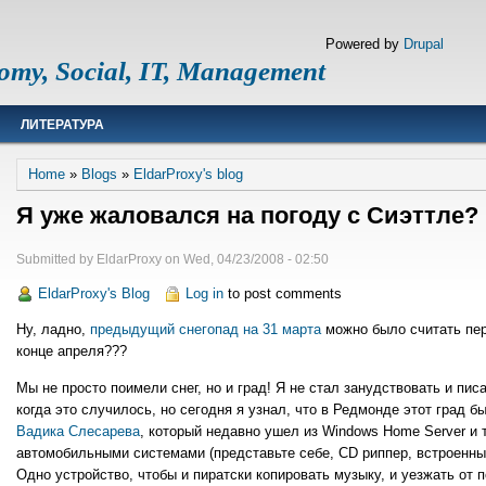
Powered by
Drupal
omy, Social, IT, Management
ЛИТЕРАТУРА
Breadcrumb
Home
Blogs
EldarProxy's blog
Я уже жаловался на погоду с Сиэттле?
Submitted by
EldarProxy
on
Wed, 04/23/2008 - 02:50
EldarProxy's Blog
Log in
to post comments
Ну, ладно,
предыдущий снегопад на 31 марта
можно было считать пер
конце апреля???
Мы не просто поимели снег, но и град! Я не стал занудствовать и пис
когда это случилось, но сегодня я узнал, что в Редмонде этот град б
Вадика Слесарева
, который недавно ушел из Windows Home Server и 
автомобильными системами (представьте себе, CD риппер, встроенны
Одно устройство, чтобы и пиратски копировать музыку, и уезжать от пол