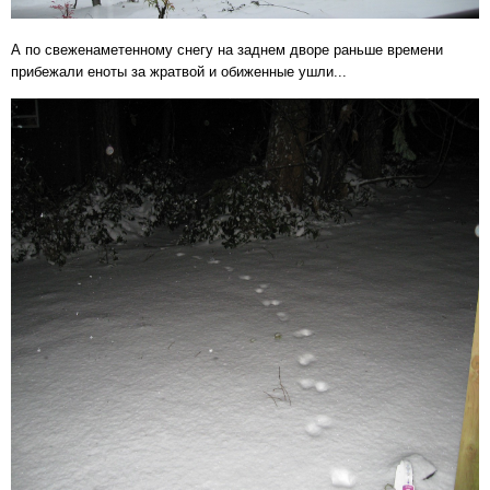
А по свеженаметенному снегу на заднем дворе раньше времени
прибежали еноты за жратвой и обиженные ушли...