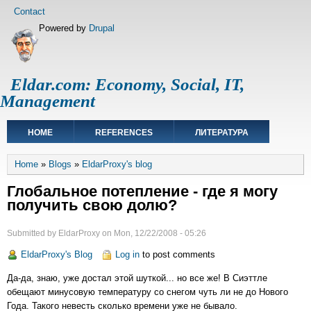
Skip
Footer
Contact
to
menu
Powered by
Drupal
main
content
Eldar.com: Economy, Social, IT,
Management
Main
HOME
REFERENCES
ЛИТЕРАТУРА
navigation
Breadcrumb
Home
Blogs
EldarProxy's blog
Глобальное потепление - где я могу
получить свою долю?
Submitted by
EldarProxy
on
Mon, 12/22/2008 - 05:26
EldarProxy's Blog
Log in
to post comments
Да-да, знаю, уже достал этой шуткой... но все же! В Сиэттле
обещают минусовую температуру со снегом чуть ли не до Нового
Года. Такого невесть сколько времени уже не бывало.