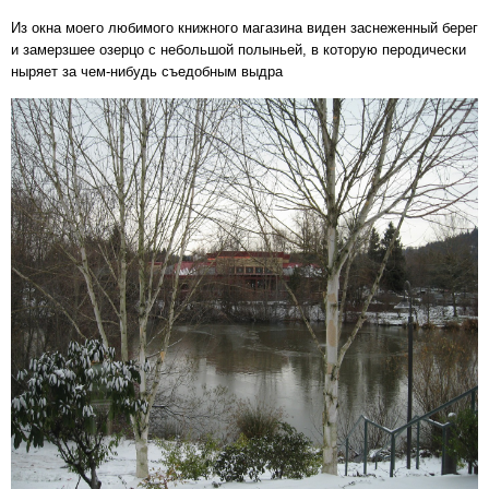
Из окна моего любимого книжного магазина виден заснеженный берег
и замерзшее озерцо с небольшой полыньей, в которую перодически
ныряет за чем-нибудь съедобным выдра