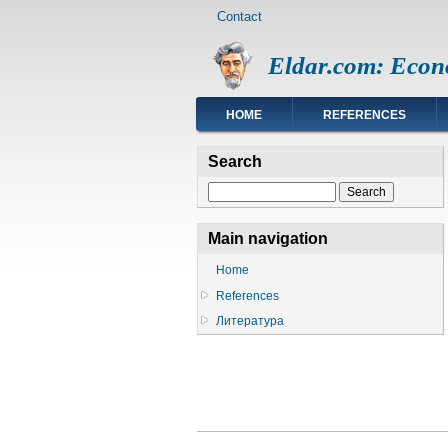
Footer
Skip
Contact
menu
to
main
Eldar.com: Econ
content
Main
HOME
REFERENCES
navigation
Search
Search
Main navigation
Home
References
Литература