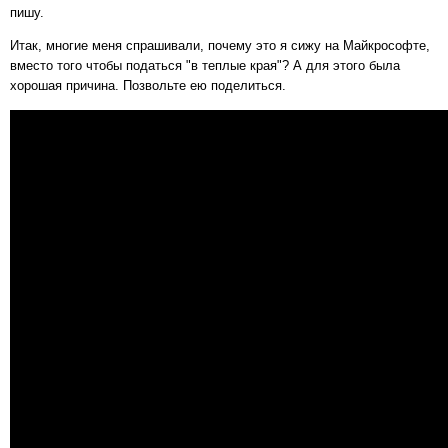
пишу.
Итак, многие меня спрашивали, почему это я сижу на Майкрософте,
вместо того чтобы податься "в теплые края"? А для этого была
хорошая причина. Позвольте ею поделиться.