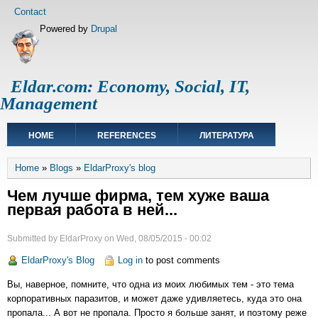
Skip
Footer
Contact
to
menu
Powered by
Drupal
main
content
Eldar.com: Economy, Social, IT,
Management
Main
HOME
REFERENCES
ЛИТЕРАТУРА
navigation
Breadcrumb
Home
Blogs
EldarProxy's blog
Чем лучше фирма, тем хуже ваша
первая работа в ней...
Submitted by
EldarProxy
on
Wed, 08/05/2015 - 00:02
EldarProxy's Blog
Log in
to post comments
Вы, наверное, помните, что одна из моих любимых тем - это тема
корпоративных паразитов, и может даже удивляетесь, куда это она
пропала... А вот не пропала. Просто я больше занят, и поэтому реже